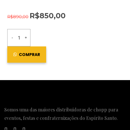
R$
850,00
R$
890,00
-
+
COMPRAR
Somos uma das maiores distribuidoras de chopp para
eventos, festas e confraternizações do Espírito Santo.